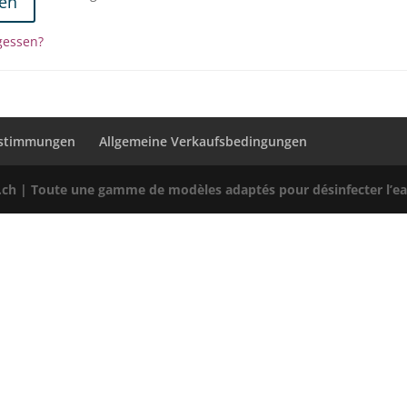
en
gessen?
estimmungen
Allgemeine Verkaufsbedingungen
h | Toute une gamme de modèles adaptés pour désinfecter l’eau