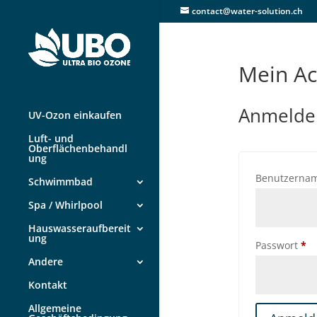
contact@water-solution.ch
Mein Ac
Anmelde
UV-Ozon einkaufen
Luft- und
Oberflächenbehandl
ung
Benutzernam
Schwimmbad
Spa / Whirlpool
Hauswasseraufbereit
ung
Er
Passwort
*
Andere
Kontakt
Allgemeine